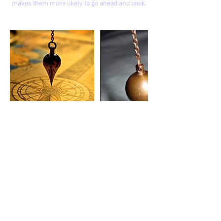
makes them more likely to go ahead and book.
Contactgegevens
0476301334
carine@wonderweg.eu
Joseph de Smetstraat, Brugge, België